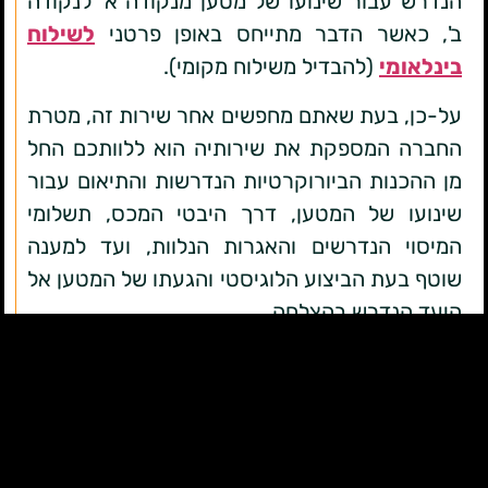
הנדרש עבור שינועו של מטען מנקודה א' לנקודה
ב', כאשר הדבר מתייחס באופן פרטני
לשילוח
בינלאומי
(להבדיל משילוח מקומי).
על-כן, בעת שאתם מחפשים אחר שירות זה, מטרת
החברה המספקת את שירותיה הוא ללוותכם החל
מן ההכנות הביורוקרטיות הנדרשות והתיאום עבור
שינועו של המטען, דרך היבטי המכס, תשלומי
המיסוי הנדרשים והאגרות הנלוות, ועד למענה
שוטף בעת הביצוע הלוגיסטי והגעתו של המטען אל
היעד הנדרש בהצלחה.
באומרנו 'הגעתו של המטען אל היעד הנדרש' אין
משמעות הדבר היא רק שהוא פקד את נמל
התעופה, מעבר הגבול או הנמל הימי, כי אם
בשחרורו של המטען והגעתו אל מחוץ חפצו.