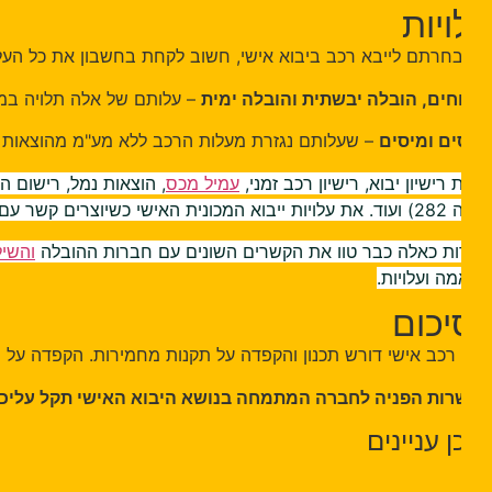
יות
חרתם לייבא רכב ביבוא אישי, חשוב לקחת בחשבון את כל העלויות 
חים, הובלה יבשתית והובלה ימית
– עלותם של אלה תלויה במרחק ה
ם ומיסים
– שעלותם נגזרת מעלות הרכב ללא מע"מ מהוצאות ההובל
רישיון יבוא, רישיון רכב זמני,
עמיל מכס
, הוצאות נמל, רישום הרכב
 קשר עם חברה שזו התמחותה.
ת כאלה כבר טוו את הקשרים השונים עם חברות ההובלה
והשילוח ה
ה ועלויות.
יכום
 רכב אישי דורש תכנון והקפדה על תקנות מחמירות. הקפדה על ההנח
ות הפניה לחברה המתמחה בנושא היבוא האישי תקל עליכם את כל
ן עניינים